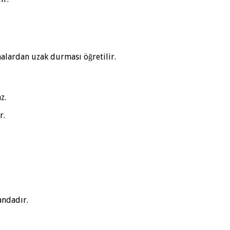
malardan uzak durması öğretilir.
z.
r.
andadır.