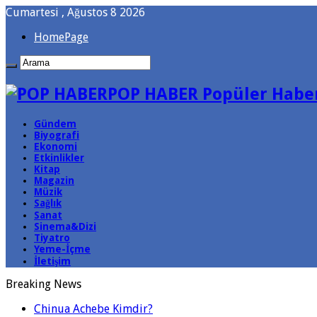
Cumartesi , Ağustos 8 2026
HomePage
POP HABER Popüler Haber
Gündem
Biyografi
Ekonomi
Etkinlikler
Kitap
Magazin
Müzik
Sağlık
Sanat
Sinema&Dizi
Tiyatro
Yeme-İçme
İletişim
Breaking News
Chinua Achebe Kimdir?