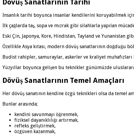
Dövüş Sanatlarının Tarihi
İnsanlık tarihi boyunca insanlar kendilerini koruyabilmek için ç
İlk çağlarda taş, sopa ve mızrak gibi silahlarla yapılan müca
Eski Çin, Japonya, Kore, Hindistan, Tayland ve Yunanistan gib
Özellikle Asya kıtası, modern dövüş sanatlarının doğduğu bö
Budist rahipler, samuraylar, askerler ve kraliyet muhafızları 
Yüzyıllar boyunca gelişen bu teknikler günümüzde uluslarar
Dövüş Sanatlarının Temel Amaçları
Her dövüş sanatının kendine özgü teknikleri olsa da temel am
Bunlar arasında;
kendini savunmayı öğrenmek,
fiziksel dayanıklılığı artırmak,
refleks geliştirmek,
özgüven kazanmak,