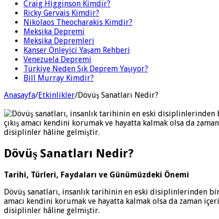
Craig Higginson Kimdir?
Ricky Gervais Kimdir?
Nikolaos Theocharakis Kimdir?
Meksika Depremi
Meksika Depremleri
Kanser Önleyici Yaşam Rehberi
Venezuela Depremi
Türkiye Neden Sık Deprem Yaşıyor?
Bill Murray Kimdir?
Anasayfa
/
Etkinlikler
/
Dövüş Sanatları Nedir?
Dövüş Sanatları Nedir?
Tarihi, Türleri, Faydaları ve Günümüzdeki Önemi
Dövüş sanatları, insanlık tarihinin en eski disiplinlerinden bir
amacı kendini korumak ve hayatta kalmak olsa da zaman içeris
disiplinler hâline gelmiştir.