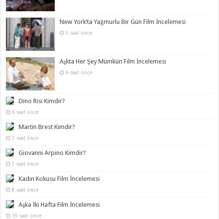
New York’ta Yağmurlu Bir Gün Film İncelemesi
5 saat önce
Aşkta Her Şey Mümkün Film İncelemesi
6 saat önce
Dino Risi Kimdir?
6 saat önce
Martin Brest Kimdir?
7 saat önce
Giovanni Arpino Kimdir?
7 saat önce
Kadın Kokusu Film İncelemesi
8 saat önce
Aşka İki Hafta Film İncelemesi
19 saat önce