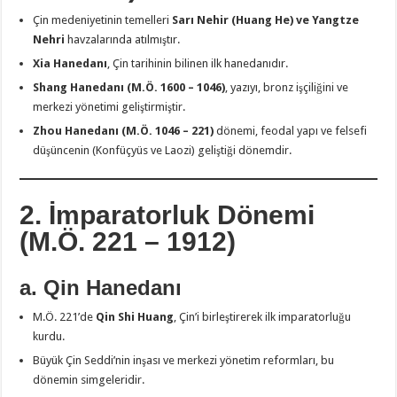
Çin medeniyetinin temelleri
Sarı Nehir (Huang He) ve Yangtze
Nehri
havzalarında atılmıştır.
Xia Hanedanı
, Çin tarihinin bilinen ilk hanedanıdır.
Shang Hanedanı (M.Ö. 1600 – 1046)
, yazıyı, bronz işçiliğini ve
merkezi yönetimi geliştirmiştir.
Zhou Hanedanı (M.Ö. 1046 – 221)
dönemi, feodal yapı ve felsefi
düşüncenin (Konfüçyüs ve Laozi) geliştiği dönemdir.
2. İmparatorluk Dönemi
(M.Ö. 221 – 1912)
a. Qin Hanedanı
M.Ö. 221’de
Qin Shi Huang
, Çin’i birleştirerek ilk imparatorluğu
kurdu.
Büyük Çin Seddi’nin inşası ve merkezi yönetim reformları, bu
dönemin simgeleridir.