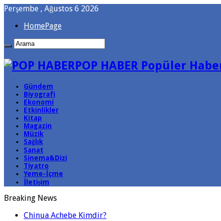
Perşembe , Ağustos 6 2026
HomePage
POP HABER Popüler Haber
Gündem
Biyografi
Ekonomi
Etkinlikler
Kitap
Magazin
Müzik
Sağlık
Sanat
Sinema&Dizi
Tiyatro
Yeme-İçme
İletişim
Breaking News
Chinua Achebe Kimdir?