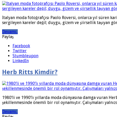
İtalyan moda fotoğrafçısı Paolo Roversi, onlarca yıl süren ka
sergileyen kareler değil; duygu, gizem ve şiirsellik taşıyan gö
Devamı..
Paylaş
Facebook
Twitter
Stumbleupon
LinkedIn
Herb Ritts Kimdir?
1980’li ve 1990’lı yıllarda moda dünyasına damga vuran Herb 
şekillenmesinde önemli bir rol oynamıştır. Çalışmaları yalnı
Devamı..
Paylaş