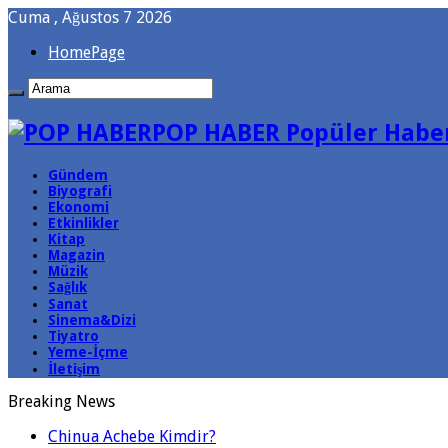
Cuma , Ağustos 7 2026
HomePage
POP HABER Popüler Haber
Gündem
Biyografi
Ekonomi
Etkinlikler
Kitap
Magazin
Müzik
Sağlık
Sanat
Sinema&Dizi
Tiyatro
Yeme-İçme
İletişim
Breaking News
Chinua Achebe Kimdir?