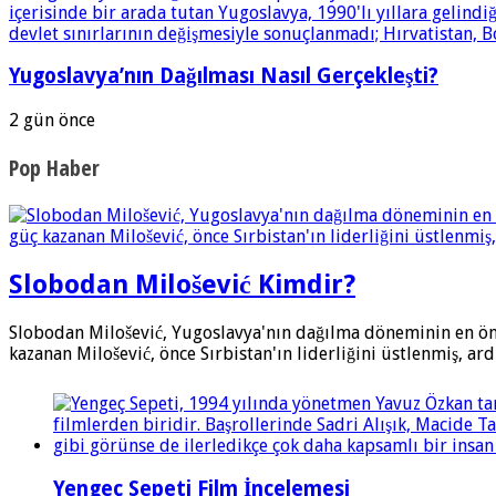
Yugoslavya’nın Dağılması Nasıl Gerçekleşti?
2 gün önce
Pop Haber
Slobodan Milošević Kimdir?
Slobodan Milošević, Yugoslavya'nın dağılma döneminin en öneml
kazanan Milošević, önce Sırbistan'ın liderliğini üstlenmiş, 
Yengeç Sepeti Film İncelemesi