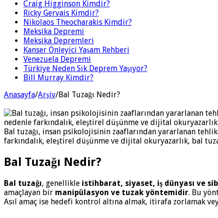
Craig Higginson Kimdir?
Ricky Gervais Kimdir?
Nikolaos Theocharakis Kimdir?
Meksika Depremi
Meksika Depremleri
Kanser Önleyici Yaşam Rehberi
Venezuela Depremi
Türkiye Neden Sık Deprem Yaşıyor?
Bill Murray Kimdir?
Anasayfa
/
Arşiv
/
Bal Tuzağı Nedir?
Bal tuzağı, insan psikolojisinin zaaflarından yararlanan teh
farkındalık, eleştirel düşünme ve dijital okuryazarlık, bal tu
Bal Tuzağı Nedir?
Bal tuzağı
, genellikle
istihbarat, siyaset, iş dünyası ve si
amaçlayan bir
manipülasyon ve tuzak yöntemidir
. Bu yön
Asıl amaç ise hedefi kontrol altına almak, itirafa zorlamak ve