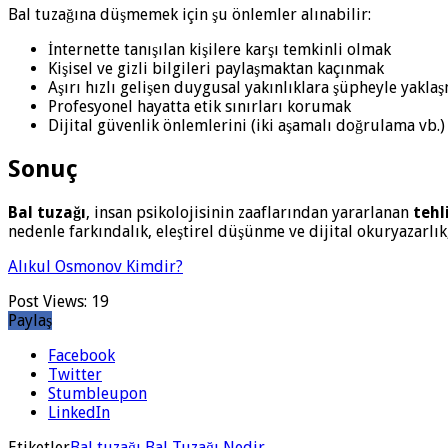
Bal tuzağına düşmemek için şu önlemler alınabilir:
İnternette tanışılan kişilere karşı temkinli olmak
Kişisel ve gizli bilgileri paylaşmaktan kaçınmak
Aşırı hızlı gelişen duygusal yakınlıklara şüpheyle yakla
Profesyonel hayatta etik sınırları korumak
Dijital güvenlik önlemlerini (iki aşamalı doğrulama vb.
Sonuç
Bal tuzağı
, insan psikolojisinin zaaflarından yararlanan
tehl
nedenle farkındalık, eleştirel düşünme ve dijital okuryazarlık
Alıkul Osmonov Kimdir?
Post Views:
19
Paylaş
Facebook
Twitter
Stumbleupon
LinkedIn
Etiketler
Bal tuzağı
Bal Tuzağı Nedir