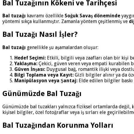
Bal Tuzağının Kökeni ve Tarihçesi
Bal tuzağı
kavramı özellikle
Soğuk Savaş döneminde
yaygın
yöntemi sıkça kullanmıştır. Zamanla yöntem çeşitlenmiş ve
di
Bal Tuzağı Nasıl İşler?
Bal tuzağı
genellikle şu aşamalardan oluşur:
Hedef Seçimi:
Etkili, bilgili veya zaafları olan bir kişi b
Yaklaşma:
Çekici, güven veren veya empati kurabilen bi
Güven İnşası:
Duygusal bağ, romantik ilişki veya dostluk
Bilgi Toplama veya Kayıt:
Gizli bilgiler alınır ya da öze
Manipülasyon veya Şantaj:
Elde edilen bilgiler baskı
Günümüzde Bal Tuzağı
Günümüzde bal tuzakları yalnızca fiziksel ortamlarda değil,
kişisel bilgiler, özel fotoğraflar veya iş sırları ele geçirileb
Bal Tuzağından Korunma Yolları