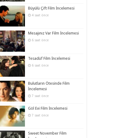
Büyülü Çift Film İncelemesi
4 saat önce
Mesajınız Var Film İncelemesi
6 saat önce
Tesadüf Film İncelemesi
6 saat önce
Bulutların Ötesinde Film
İncelemesi
7 saat önce
Göl Evi Film İncelemesi
7 saat önce
Sweet November Film