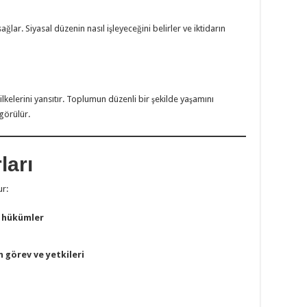
ğlar. Siyasal düzenin nasıl işleyeceğini belirler ve iktidarın
lkelerini yansıtır. Toplumun düzenli bir şekilde yaşamını
görülür.
ları
ur:
in hükümler
 görev ve yetkileri