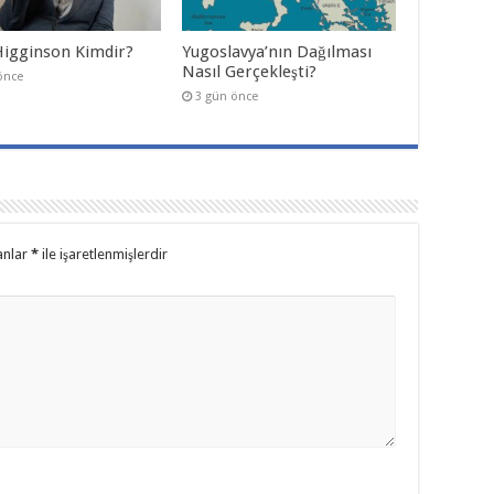
Higginson Kimdir?
Yugoslavya’nın Dağılması
Nasıl Gerçekleşti?
önce
3 gün önce
anlar
*
ile işaretlenmişlerdir