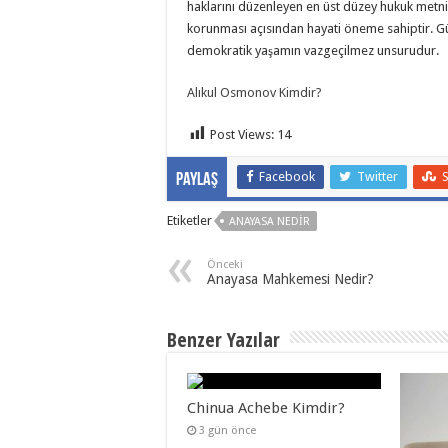
haklarını düzenleyen en üst düzey hukuk metnid
korunması açısından hayati öneme sahiptir. Gü
demokratik yaşamın vazgeçilmez unsurudur.
Alıkul Osmonov Kimdir?
Post Views:
14
Facebook
Twitter
Paylaş
Etiketler
ANAYASA NEDIR
Önceki
Anayasa Mahkemesi Nedir?
Benzer Yazılar
Chinua Achebe Kimdir?
3 gün önce