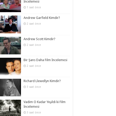
İncelemesi
1 saat önce
Andrew Garfield Kimdir?
2 saat önce
Andrew Scott Kimdir?
2 saat önce
Bir Şans Daha Film İncelemesi
2 saat önce
Richard Llewellyn Kimdir?
3 saat önce
Vadim O Kadar Yeşildi ki Film
İncelemesi
3 saat önce