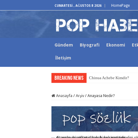
HomePage
CUMARTESI , AĞUSTOS 8 2026
Gündem
Biyografi
Ekonomi
Etk
İletişim
Breaking News
Chinua Achebe Kimdir?
Anasayfa
/
Arşiv
/
Anayasa Nedir?