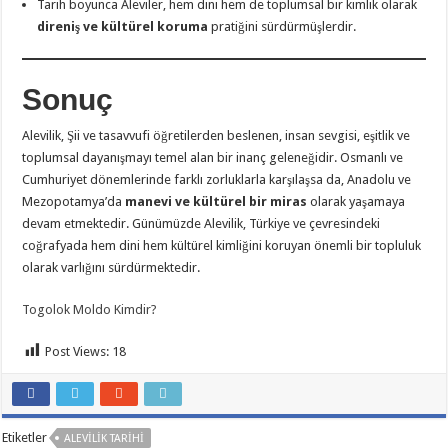
Tarih boyunca Aleviler, hem dini hem de toplumsal bir kimlik olarak
direniş ve kültürel koruma
pratiğini sürdürmüşlerdir.
Sonuç
Alevilik, Şii ve tasavvufi öğretilerden beslenen, insan sevgisi, eşitlik ve
toplumsal dayanışmayı temel alan bir inanç geleneğidir. Osmanlı ve
Cumhuriyet dönemlerinde farklı zorluklarla karşılaşsa da, Anadolu ve
Mezopotamya’da
manevi ve kültürel bir miras
olarak yaşamaya
devam etmektedir. Günümüzde Alevilik, Türkiye ve çevresindeki
coğrafyada hem dini hem kültürel kimliğini koruyan önemli bir topluluk
olarak varlığını sürdürmektedir.
Togolok Moldo Kimdir?
Post Views:
18
Etiketler
ALEVILIK TARIHI