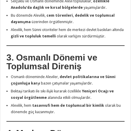
Selçuklu ve Osmanlı döneminde Alevi topluluklar,
özellikle
Anadolu’da dağlık ve kırsal bölgelerde
yaşamışlardır.
Bu dönemde Alevilik,
cem törenleri, dedelik ve toplumsal
dayanışma
üzerinden örgütlenmiştir.
Alevilik, hem Sünni otoriteler hem de merkezi devlet baskıları altında
gizli ve topluluk temelli
olarak varlığını sürdürmüştür.
3. Osmanlı Dönemi ve
Toplumsal Direniş
Osmanlı döneminde Aleviler,
devlet politikalarına ve Sünni
çoğunluğa karşı
bazen çatışmalar yaşamışlardır.
Bektaşi tarikatı ile sıkı ilişki kurarak özellikle
Yeniçeri Ocağı ve
sosyal örgütlenme
alanında etkili olmuşlardır.
Alevilik, hem
tasavvufi hem de toplumsal bir kimlik
olarak bu
dönemde güç kazanmıştır.